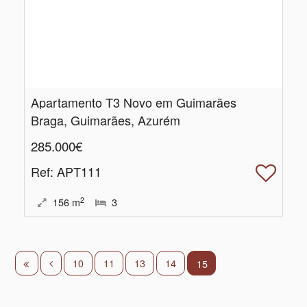
Apartamento T3 Novo em Guimarães
Braga, Guimarães, Azurém
285.000€
Ref
: APT111
2
156
m
3
10
11
13
14
15