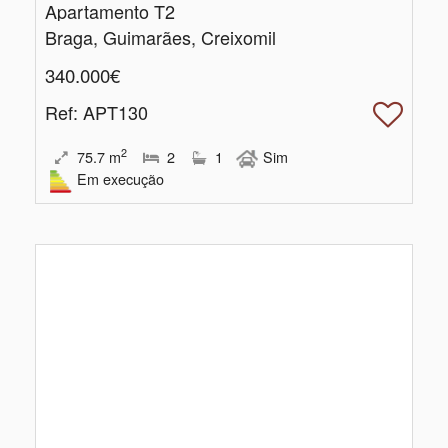
Apartamento T2
Braga, Guimarães, Creixomil
340.000€
Ref
: APT130
2
75.7
m
2
1
Sim
Em execução