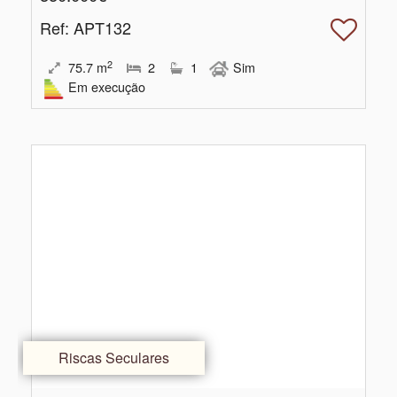
Ref
: APT132
2
75.7
m
2
1
Sim
Em execução
Riscas Seculares