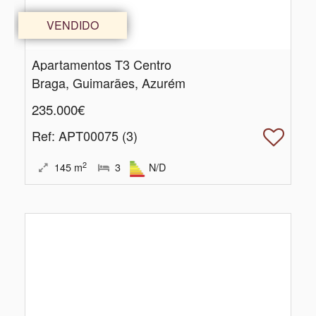
VENDIDO
Apartamentos T3 Centro
Braga, Guimarães, Azurém
235.000€
Ref
: APT00075 (3)
2
145
m
3
N/D